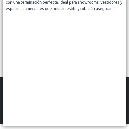
Lista vacía
con una terminación perfecta. Ideal para showrooms, vestidores y
espacios comerciales que buscan estilo y rotación asegurada.
FILTROS
BONN DECO MAYORISTA
©
2026
Defensa de las y los consumidores. Para reclamos
ingresá acá.