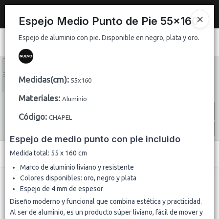
Espejo de aluminio con pie. Disponible en negro, plata y oro.
Nuevo
espejo de 2x1 m con marco plateado brillante de 10 cm
.
Espejo Medio Punto de Pie 55x160
REGISTRATE Y HACE TU PEDIDO
Espejo de aluminio con pie. Disponible en negro, plata y oro.
Ingresar a la Tienda
CÓMO COMPRAR
Medidas(cm)
:
55x160
QUIÉNES SOMOS
Materiales
:
Aluminio
Código
:
CONTACTO
CHAPEL
Espejo de medio punto con pie incluido
Medida total: 55 x 160 cm
Menú
Marco de aluminio liviano y resistente
Espejo de aluminio con pie. Disponible en negro, plata y oro.
Colores disponibles: oro, negro y plata
Espejo de 4 mm de espesor
Diseño moderno y funcional que combina estética y practicidad.
Al ser de aluminio, es un producto súper liviano, fácil de mover y