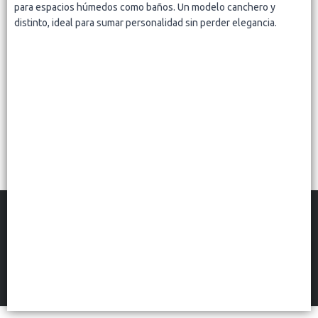
Lista vacía
para espacios húmedos como baños. Un modelo canchero y
distinto, ideal para sumar personalidad sin perder elegancia.
FILTROS
BONN DECO MAYORISTA
©
2026
Defensa de las y los consumidores. Para reclamos
ingresá acá.