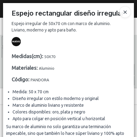
Espejo irregular de 50x70 cm con marco de aluminio. Liviano,
Nuevo
espejo de 2x1 m con marco plateado brillante de 10 cm
.
moderno y apto para baño.
Espejo rectangular diseño irregular
REGISTRATE Y HACE TU PEDIDO
Espejo irregular de 50x70 cm con marco de aluminio.
Ingresar a la Tienda
Liviano, moderno y apto para baño.
CÓMO COMPRAR
Medidas(cm)
:
50X70
QUIÉNES SOMOS
Materiales
:
Aluminio
CONTACTO
Código
:
PANDORA
Medida: 50 x 70 cm
Menú
Diseño irregular con estilo moderno y original
Marco de aluminio liviano y resistente
Espejo irregular de 50x70 cm con marco de aluminio. Liviano, moderno y
Colores disponibles: oro, plata y negro
apto para baño.
Apto para colgar en posición vertical u horizontal
Su marco de aluminio no solo garantiza una terminación
impecable, sino que también lo hace súper liviano y 100% apto