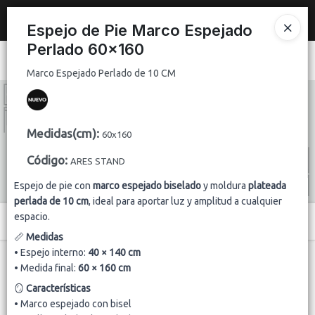
Marco Espejado Perlado de 10 CM
Nuevo
espejo de 2x1 m con marco plateado brillante de 10 cm
.
Espejo de Pie Marco Espejado
REGISTRATE Y HACE TU PEDIDO
Perlado 60x160
Ingresar a la Tienda
Marco Espejado Perlado de 10 CM
CÓMO COMPRAR
Medidas(cm)
:
QUIÉNES SOMOS
60x160
Código
:
ARES STAND
CONTACTO
Espejo de pie con
marco espejado biselado
y moldura
plateada
perlada de 10 cm
, ideal para aportar luz y amplitud a cualquier
espacio.
Menú
📏
Medidas
Marco Espejado Perlado de 10 CM
• Espejo interno:
40 × 140 cm
• Medida final:
60 × 160 cm
🪞
Características
• Marco espejado con bisel