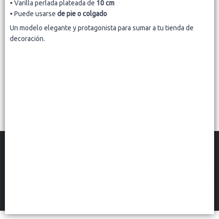
• Varilla perlada plateada de
10 cm
Lista vacía
• Puede usarse
de pie o colgado
Un modelo elegante y protagonista para sumar a tu tienda de
decoración.
FILTROS
BONN DECO MAYORISTA
©
2026
Defensa de las y los consumidores. Para reclamos
ingresá acá.