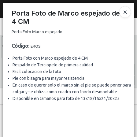
Porta Foto Marco espejado
Nuevo
espejo de 2x1 m con marco plateado brillante de 10 cm
.
Porta Foto de Marco espejado de
REGISTRATE Y HACE TU PEDIDO
4 CM
Ingresar a la Tienda
Porta Foto Marco espejado
CÓMO COMPRAR
Código
:
EROS
QUIÉNES SOMOS
Porta Foto con Marco espejado de 4 CM
Respaldo de Terciopelo de primera calidad
Facil colocacion de la foto
CONTACTO
Pie con bisagra para mayor resistencia
En caso de querer solo el marco sin el pie se puede poner para
colgar y se utiliza como cuadro con fondo desmontable
Menú
Disponible en tamaños para foto de 13x18/15x21/20x25
Porta Foto Marco espejado