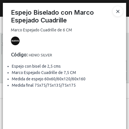
Marco Espejado Cuadrille de 6 CM
Nuevo
espejo de 2x1 m con marco plateado brillante de 10 cm
.
Espejo Biselado con Marco
REGISTRATE Y HACE TU PEDIDO
Espejado Cuadrille
Ingresar a la Tienda
Marco Espejado Cuadrille de 6 CM
CÓMO COMPRAR
Código
:
QUIÉNES SOMOS
HENIO SILVER
Espejo con bisel de 2,5 cms
CONTACTO
Marco Espejado Cuadrille de 7,5 CM
Medida de espejo 60x60/60x120/60x160
Medida final 75x75/75x135/75x175
Menú
Marco Espejado Cuadrille de 6 CM