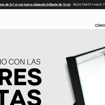
ejo de 2x1 m con marco plateado brillante de 10 cm
. REGISTRATE Y HACE 
CÓMO