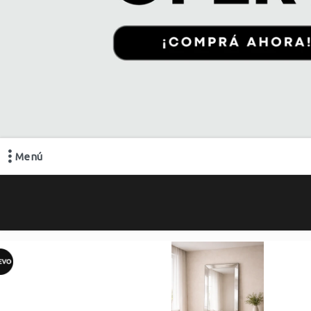
Menú
Comprá online productos de en BONN DECO MAYORISTA