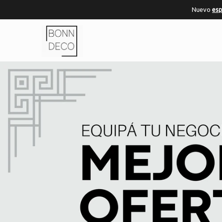
Comprá online productos de en BONN DECO MAYORISTA
Nuevo
esp